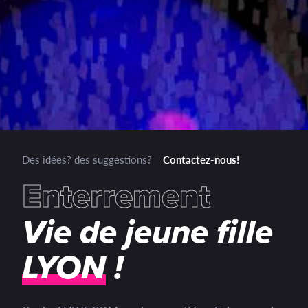
Des idées? des suggestions?
Contactez-nous!
E
n
t
e
r
r
e
m
e
n
t
Vie de jeune fille
LYON
!